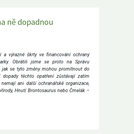
 na ně dopadnou
ní a výrazné škrty ve financování ochrany
parky. Obrátili jsme se proto na Správu
, jak se tyto změny mohou promítnout do
í dopady těchto opatření zůstávají zatím
emají ani další ochranářské organizace,
 přírody, Hnutí Brontosaurus nebo Čmelák –