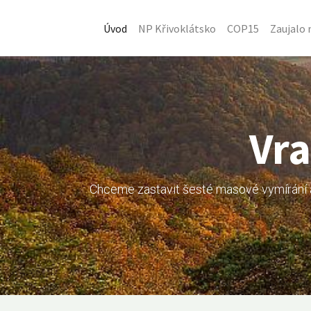
Úvod
NP Křivoklátsko
COP15
Zaujalo 
Vra
Chceme zastavit šesté masové vymírání a