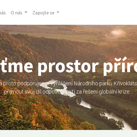
nás
O nás
Zapojte se
ťme prostor pří
 proto podporujeme vyhlášení Národního parku Křivokláts
přijmout svůj díl odpovědnosti za řešení globální krize.