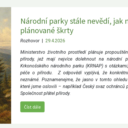
Národní parky stále nevědí, jak
plánované škrty
Rozhovor
|
29.4.2026
Ministerstvo životního prostředí plánuje propouště
přírody, jež mají nejvíce dolehnout na národní 
Krkonošského národního parku (KRNAP) s otázkami
péče o přírodu.
Z odpovědí vyplývá, že konkrétn
neznámé. Poznamenejme, že jasno v tomto ohledu n
které jsme oslovili – například Český svaz ochránců
Společnost přátel přírody.
Číst dále